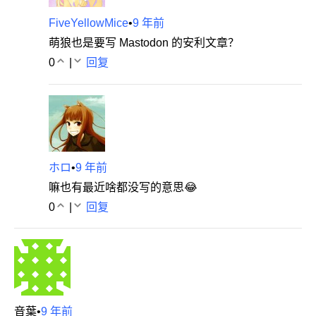
FiveYellowMice
•
9 年前
萌狼也是要写 Mastodon 的安利文章？
0
|
回复
ホロ
•
9 年前
嘛也有最近啥都没写的意思😂
0
|
回复
音葉
•
9 年前