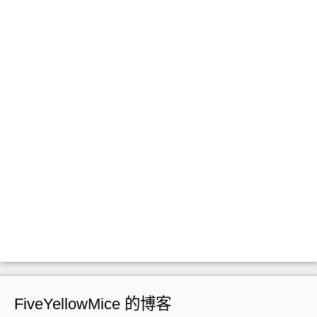
FiveYellowMice 的博客