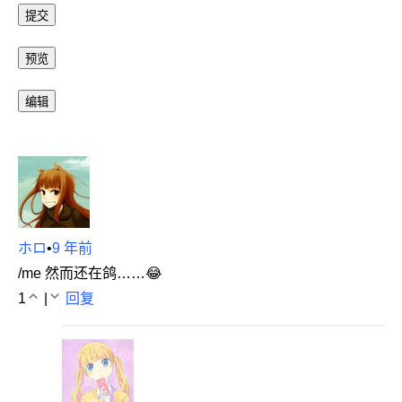
ホロ
•
9 年前
/me 然而还在鸽……😂
1
|
回复