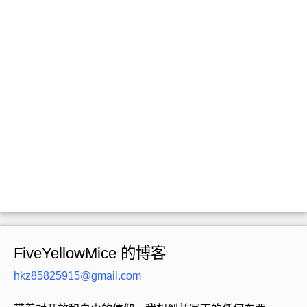
FiveYellowMice 的博客
hkz85825915@gmail.com