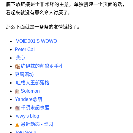
底下放链接是个非常坏的主意，单独创建一个页面的话，
看起来就没有那么令人讨厌了。
那么下面就是一条条的友情链接了。
VOID001'S WOWO
Peter Cai
失う
约伊兹的萌狼乡手札
豆腐磨坊
吐槽大王部落格
Solomon
Yandere@萌
千須末記事屋
wwy's blog
最近动态 - 梨园
Tofu Soup