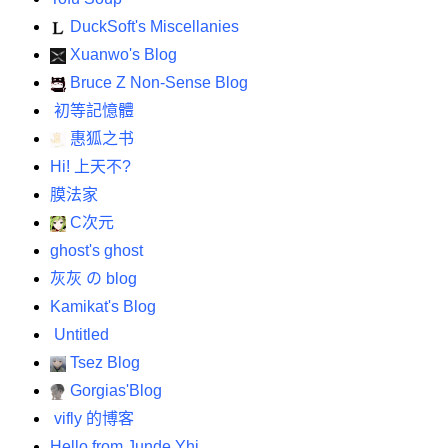
DuckSoft's Miscellanies
Xuanwo's Blog
Bruce Z Non-Sense Blog
初等記憶體
惠狐之书
Hi! 上天不?
膜法家
C次元
ghost's ghost
灰灰 の blog
Kamikat's Blog
Untitled
Tsez Blog
Gorgias'Blog
vifly 的博客
Hello from Junde Yhi