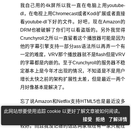
我自己用的4k屏所以我一直在电脑上用youtube-
dl，在电视上用Chromecast或者Kodi扩展或者直接
看youtube-dl下好的文件。好吧，现在Amazon的
DRM也被破解了你们可以看盗版的。另外我觉得
Crunchyroll之所以一直留着这个播放器可能是因为
他的字幕引擎支持一部分ass语法所以再弄一个有
一定的难度，VRV那个播放器就不是flash但是VRV
的字幕都是内嵌的。至于Crunchyroll的服务器不稳
定基本上是今年才出现的情况，不知道是不是用户
增长太快之前的架构扩展性太差，但是最近一两个
月好像基本是解决了。
忘了说Amazon和Netflix支持HTML5也是最近没多
久的事情，之前他么都在用一个叫做Silverlight的绝
此网站想要使用追踪 cookie 以更好了解文章被如何阅读。
对连一坨翔都不如的东西，就因为对DRM支持的比
接受
拒绝
了解详情
较好。而且我没记错的话这两家现在有一家只能在