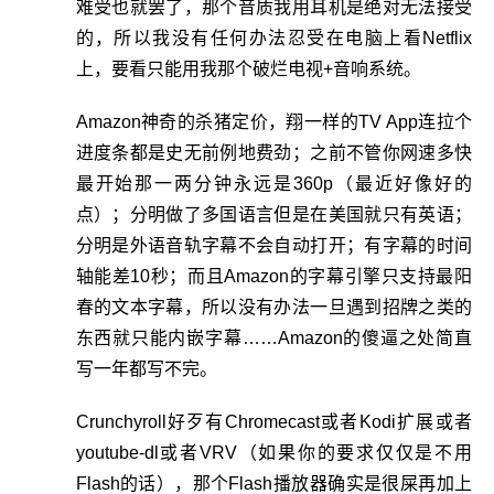
难受也就罢了，那个音质我用耳机是绝对无法接受
的，所以我没有任何办法忍受在电脑上看Netflix
上，要看只能用我那个破烂电视+音响系统。
Amazon神奇的杀猪定价，翔一样的TV App连拉个
进度条都是史无前例地费劲；之前不管你网速多快
最开始那一两分钟永远是360p（最近好像好的
点）；分明做了多国语言但是在美国就只有英语；
分明是外语音轨字幕不会自动打开；有字幕的时间
轴能差10秒；而且Amazon的字幕引擎只支持最阳
春的文本字幕，所以没有办法一旦遇到招牌之类的
东西就只能内嵌字幕……Amazon的傻逼之处简直
写一年都写不完。
Crunchyroll好歹有Chromecast或者Kodi扩展或者
youtube-dl或者VRV（如果你的要求仅仅是不用
Flash的话），那个Flash播放器确实是很屎再加上