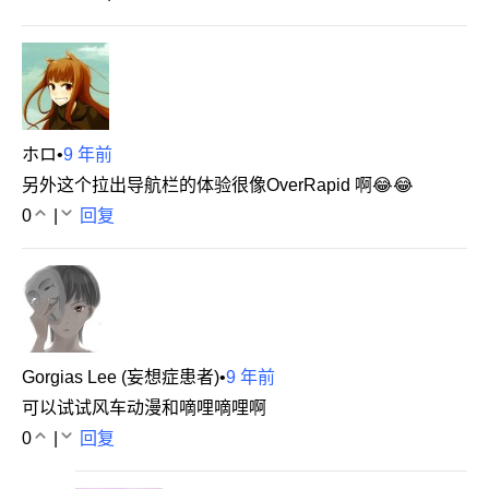
ホロ
•
9 年前
另外这个拉出导航栏的体验很像OverRapid 啊😂😂
0
|
回复
Gorgias Lee (妄想症患者)
•
9 年前
可以试试风车动漫和嘀哩嘀哩啊
0
|
回复