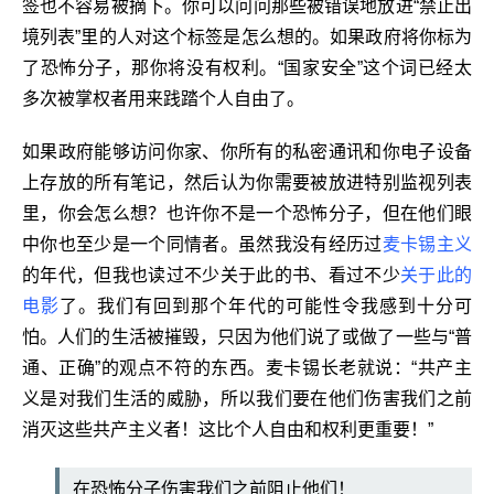
签也不容易被摘下。你可以问问那些被错误地放进“禁止出
境列表”里的人对这个标签是怎么想的。如果政府将你标为
了恐怖分子，那你将没有权利。“国家安全”这个词已经太
多次被掌权者用来践踏个人自由了。
如果政府能够访问你家、你所有的私密通讯和你电子设备
上存放的所有笔记，然后认为你需要被放进特别监视列表
里，你会怎么想？也许你不是一个恐怖分子，但在他们眼
中你也至少是一个同情者。虽然我没有经历过
麦卡锡主义
的年代，但我也读过不少关于此的书、看过不少
关于此的
电影
了。我们有回到那个年代的可能性令我感到十分可
怕。人们的生活被摧毁，只因为他们说了或做了一些与“普
通、正确”的观点不符的东西。麦卡锡长老就说：“共产主
义是对我们生活的威胁，所以我们要在他们伤害我们之前
消灭这些共产主义者！这比个人自由和权利更重要！”
在恐怖分子伤害我们之前阻止他们！